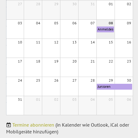
27
28
29
g
30
31
01
02
03
04
05
06
07
08
09
Anmeldes
chluss
Juniorencl
10
11
12
13
14
15
16
ubmeister
schaften
17
18
19
20
21
22
23
24
25
26
27
28
29
30
Junioren
Clubmeisterschaften
31
01
02
03
04
05
06
Termine abonnieren
(in Kalender wie Outlook, iCal oder
Mobilgeräte hinzufügen)