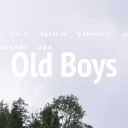
e
Club
Traglufthalle
Spielbetrieb
Jun
Old Boys
kt und Archiv
English