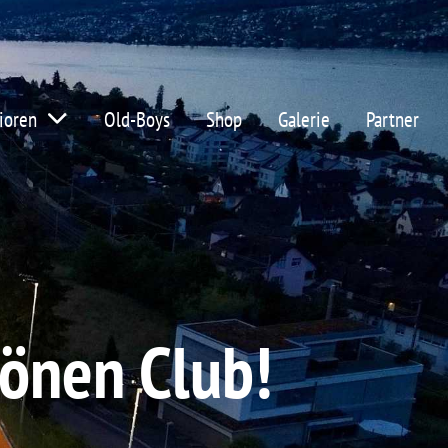
ioren
Old-Boys
Shop
Galerie
Partner
önen Club!