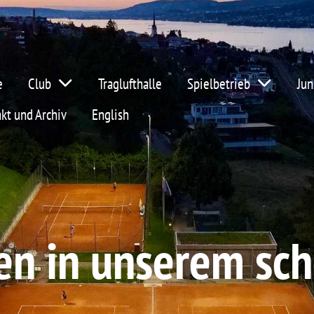
e
Club
Traglufthalle
Spielbetrieb
Jun
kt und Archiv
English
n in unserem sch