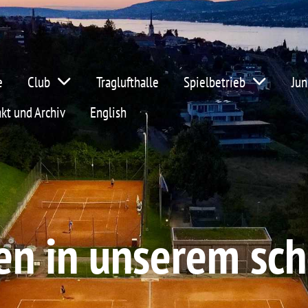
e
Club
Traglufthalle
Spielbetrieb
Jun
kt und Archiv
English
n in unserem sch