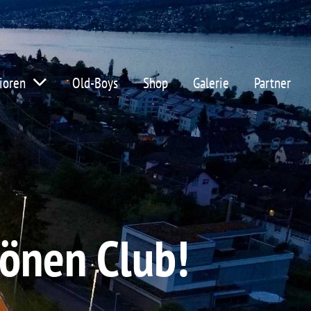
ioren
Old-Boys
Shop
Galerie
Partner
önen Club!