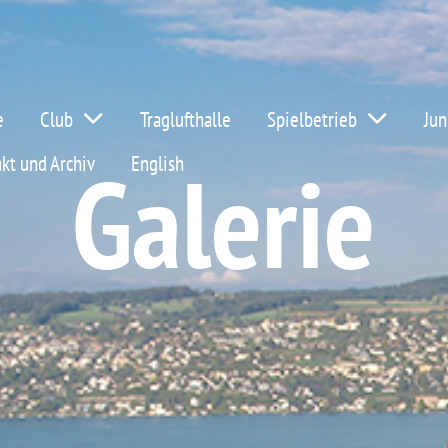
e
Club
Traglufthalle
Spielbetrieb
Jun
Galerie
kt und Archiv
English