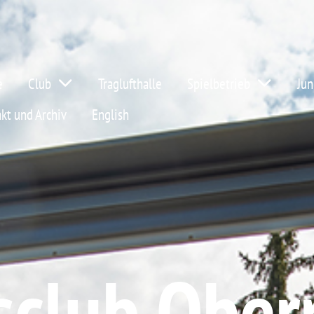
e
Club
Traglufthalle
Spielbetrieb
Jun
kt und Archiv
English
sclub Ober