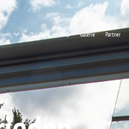
ioren
Old-Boys
Shop
Galerie
Partner
rieden